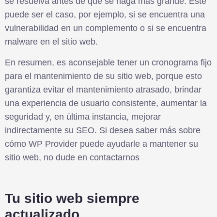
se resuelva antes de que se haga más grande. Este
puede ser el caso, por ejemplo, si se encuentra una
vulnerabilidad en un complemento o si se encuentra
malware en el sitio web.
En resumen, es aconsejable tener un cronograma fijo
para el mantenimiento de su sitio web, porque esto
garantiza evitar el mantenimiento atrasado, brindar
una experiencia de usuario consistente, aumentar la
seguridad y, en última instancia, mejorar
indirectamente su SEO. Si desea saber más sobre
cómo WP Provider puede ayudarle a mantener su
sitio web, no dude en contactarnos
Tu sitio web siempre
actualizado.