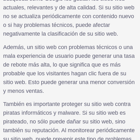
actuales, relevantes y de alta calidad. Si su sitio web
no se actualiza periódicamente con contenido nuevo
o si hay problemas técnicos, puede afectar
negativamente la clasificación de su sitio web.
Además, un sitio web con problemas técnicos o una
mala experiencia de usuario puede generar una tasa
de rebote más alta, lo que significa que es más
probable que los visitantes hagan clic fuera de su
sitio web. Esto puede generar una menor conversión
y menos ventas.
También es importante proteger su sitio web contra
piratas informáticos y malware. Si su sitio web es
pirateado, no sólo puede dañar su sitio web, sino
también su reputación. Al monitorear periódicamente
su sitio web, puede prevenir este tipo de problemas.