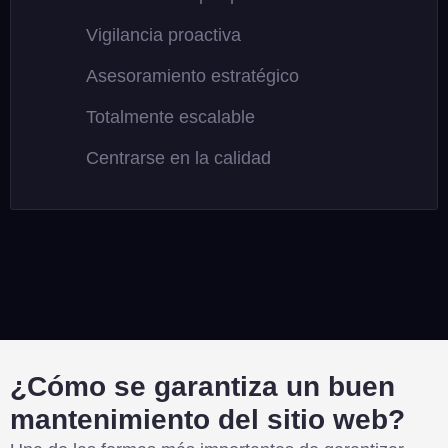
Vigilancia proactiva
Asesoramiento estratégico
Totalmente escalable
Centrarse en la calidad
¿Cómo se garantiza un buen
mantenimiento del sitio web?