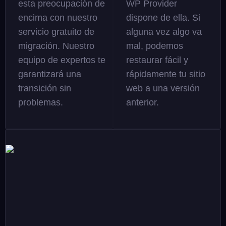
esta preocupación de
WP Provider
encima con nuestro
dispone de ella. Si
servicio gratuito de
alguna vez algo va
migración. Nuestro
mal, podemos
equipo de expertos te
restaurar fácil y
garantizará una
rápidamente tu sitio
transición sin
web a una versión
problemas.
anterior.