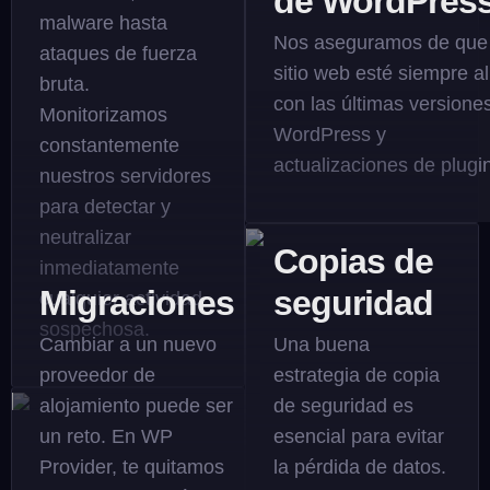
de WordPres
malware hasta
Nos aseguramos de que 
ataques de fuerza
sitio web esté siempre al
bruta.
con las últimas versione
Monitorizamos
WordPress y
constantemente
actualizaciones de plugi
nuestros servidores
para detectar y
neutralizar
Copias de
inmediatamente
Migraciones
seguridad
cualquier actividad
sospechosa.
Cambiar a un nuevo
Una buena
proveedor de
estrategia de copia
alojamiento puede ser
de seguridad es
un reto. En WP
esencial para evitar
Provider, te quitamos
la pérdida de datos.