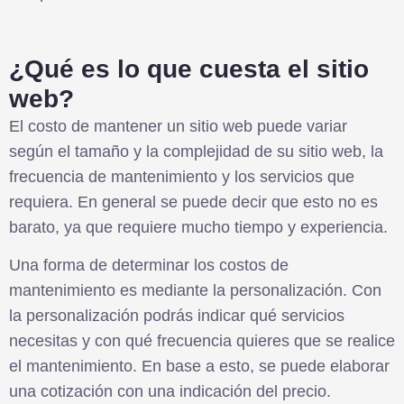
¿Qué es lo que cuesta el sitio
web?
El costo de mantener un sitio web puede variar
según el tamaño y la complejidad de su sitio web, la
frecuencia de mantenimiento y los servicios que
requiera. En general se puede decir que esto no es
barato, ya que requiere mucho tiempo y experiencia.
Una forma de determinar los costos de
mantenimiento es mediante la personalización. Con
la personalización podrás indicar qué servicios
necesitas y con qué frecuencia quieres que se realice
el mantenimiento. En base a esto, se puede elaborar
una cotización con una indicación del precio.