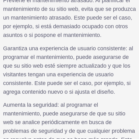
Previene el mantenimiento atrasado: Al planificar el
mantenimiento de su sitio web, evita que se produzca
un mantenimiento atrasado. Este puede ser el caso,
por ejemplo, si está demasiado ocupado con otros
asuntos o si pospone el mantenimiento.
Garantiza una experiencia de usuario consistente: al
programar el mantenimiento, puede asegurarse de
que su sitio web esté siempre actualizado y que los
visitantes tengan una experiencia de usuario
consistente. Este puede ser el caso, por ejemplo, si
agrega contenido nuevo o si ajusta el diseño.
Aumenta la seguridad: al programar el
mantenimiento, puede asegurarse de que su sitio
web se analice periódicamente en busca de
problemas de seguridad y de que cualquier problema