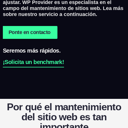
ajustar. WP Provider es un especialista en el
campo del mantenimiento de sitios web. Lea más
sobre nuestro servicio a continuación.
Ponte en contacto
Seremos más rápidos.
¡Solicita un benchmark!
Por qué el mantenimiento
del sitio web es tan
importante