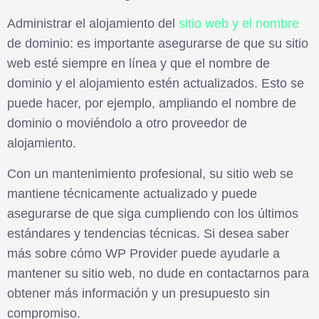
Administrar el alojamiento del
sitio web y el nombre
de dominio: es importante asegurarse de que su sitio
web esté siempre en línea y que el nombre de
dominio y el alojamiento estén actualizados. Esto se
puede hacer, por ejemplo, ampliando el nombre de
dominio o moviéndolo a otro proveedor de
alojamiento.
Con un mantenimiento profesional, su sitio web se
mantiene técnicamente actualizado y puede
asegurarse de que siga cumpliendo con los últimos
estándares y tendencias técnicas. Si desea saber
más sobre cómo WP Provider puede ayudarle a
mantener su sitio web, no dude en contactarnos para
obtener más información y un presupuesto sin
compromiso.