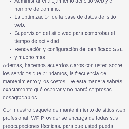
Administrar el alojamiento del sitio web y el
nombre de dominio.
La optimización de la base de datos del sitio
web.
Supervisión del sitio web para comprobar el
tiempo de actividad
Renovación y configuración del certificado SSL
y mucho mas
Además, hacemos acuerdos claros con usted sobre
los servicios que brindamos, la frecuencia del
mantenimiento y los costos. De esta manera sabrás
exactamente qué esperar y no habrá sorpresas
desagradables.
Con nuestro paquete de mantenimiento de sitios web
profesional, WP Provider se encarga de todas sus
preocupaciones técnicas, para que usted pueda