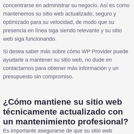
concentrarse en administrar su negocio. Así es como
mantenemos su sitio web actualizado, seguro y
optimizado para su velocidad, de modo que su
presencia en línea siga siendo relevante y su sitio
web siga funcionando.
Si desea saber más sobre cómo WP Provider puede
ayudarle a mantener su sitio web, no dude en
contactarnos para obtener más información y un
presupuesto sin compromiso.
¿Cómo mantiene su sitio web
técnicamente actualizado con
un mantenimiento profesional?
Es importante asegurarse de que su sitio web