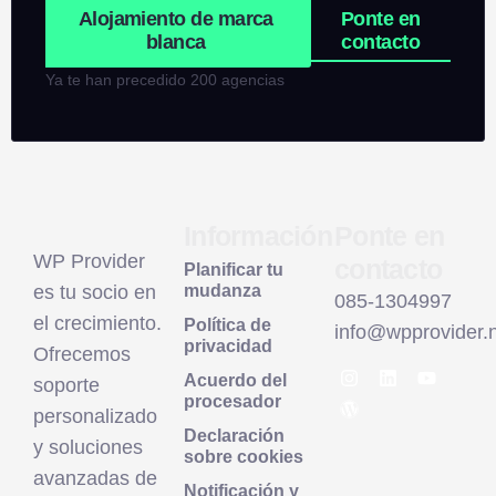
Alojamiento de marca
Ponte en
blanca
contacto
Ya te han precedido 200 agencias
Información
Ponte en
WP Provider
contacto
Planificar tu
es tu socio en
mudanza
085-1304997
el crecimiento.
Política de
info@wpprovider.n
privacidad
Ofrecemos
Acuerdo del
soporte
procesador
personalizado
Declaración
y soluciones
sobre cookies
avanzadas de
Notificación y