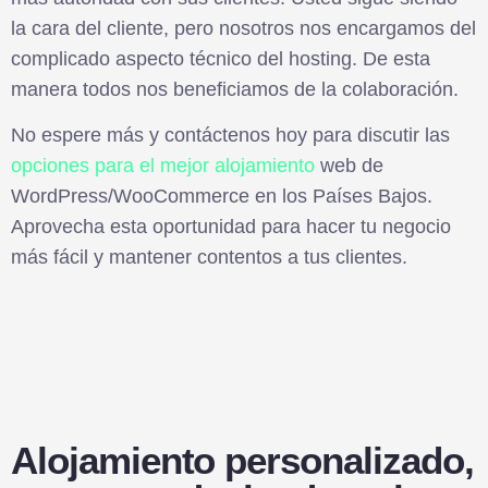
la cara del cliente, pero nosotros nos encargamos del
complicado aspecto técnico del hosting. De esta
manera todos nos beneficiamos de la colaboración.
No espere más y contáctenos hoy para discutir las
opciones para el mejor alojamiento
web de
WordPress/WooCommerce en los Países Bajos.
Aprovecha esta oportunidad para hacer tu negocio
Caché Redis
más fácil y mantener contentos a tus clientes.
Mayor rendimiento de la base de
datos.
Asistencia 24/7
Opta por la asistencia diurna y
Alojamiento personalizado,
nocturna.