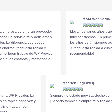
Correo electrónico profesional
para tu dominio.
M&M Webmedia
Integración GIT
presa de un gran proveedor
Llevamos varios años trabaja
Utiliza GIT para el control de
un servicio muy deficiente y
muy satisfechos. En primer lug
versiones.
 La diferencia que pueden
los sitios están siempre actual
orme: respuesta rápida y
Y respuesta rápida a cualquier
l buen trabajo de WP Provider
recomendable!
Protección integral
 a los chatbots y mantened a
Protección Bruteforce adicional
para WordPress.
Maarten Lagerweij
Caché Litespeed
 WP Provider. La
Siempre he estado muy satisfecho con el alo
Para mejorar el rendimiento y los
 rápido cada vez y
¡Servicio también siempre muy rápido y m
tiempos de carga.
o trabajar con
.