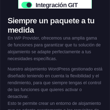
Utiliza GIT para el control de
versiones.
Siempre un paquete a tu
Protección integral
medida
Protección Bruteforce adicional
En WP Provider, ofrecemos una amplia gama
para WordPress.
de funciones para garantizar que tu solución de
alojamiento se adapte perfectamente a tus
Caché Litespeed
necesidades específicas.
Para mejorar el rendimiento y los
Nuestro alojamiento WordPress gestionado está
tiempos de carga.
diseñado teniendo en cuenta la flexibilidad y el
rendimiento, para que siempre tengas el control
Caché Redis
de las funciones que quieres activar o
Mayor rendimiento de la base de
desactivar.
datos.
Esto te permite crear un entorno de alojamiento